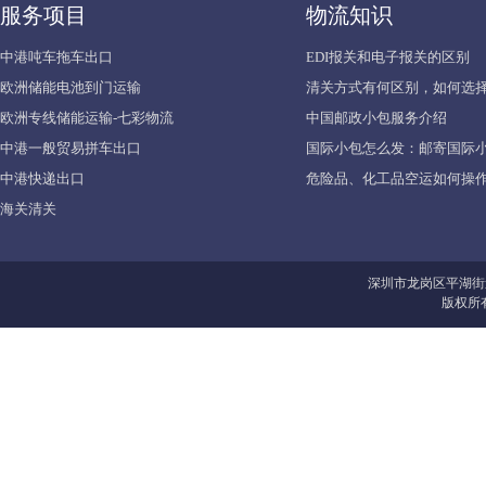
服务项目
物流知识
中港吨车拖车出口
EDI报关和电子报关的区别
欧洲储能电池到门运输
清关方式有何区别，如何选择
欧洲专线储能运输-七彩物流
中国邮政小包服务介绍
中港一般贸易拼车出口
国际小包怎么发：邮寄国际
中港快递出口
危险品、化工品空运如何操作
海关清关
深圳市龙岗区平湖街
版权所