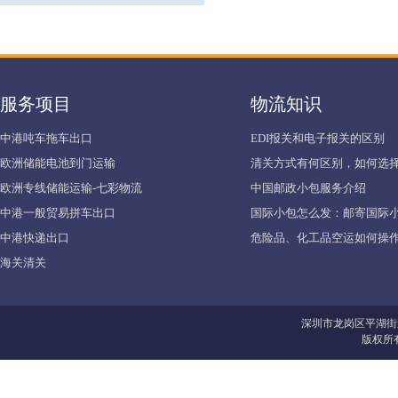
服务项目
物流知识
中港吨车拖车出口
EDI报关和电子报关的区别
欧洲储能电池到门运输
清关方式有何区别，如何选择
欧洲专线储能运输-七彩物流
中国邮政小包服务介绍
中港一般贸易拼车出口
国际小包怎么发：邮寄国际
中港快递出口
危险品、化工品空运如何操作
海关清关
深圳市龙岗区平湖街
版权所