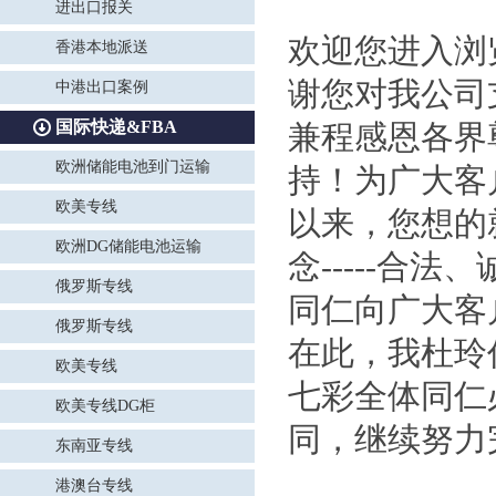
进出口报关
欢迎您进入浏
香港本地派送
谢您对我公司
中港出口案例
国际快递&FBA
兼程感恩各界
欧洲储能电池到门运输
持！为广大客
欧美专线
以来，您想的
欧洲DG储能电池运输
念-----合
俄罗斯专线
同仁向广大客
俄罗斯专线
在此，我杜玲
欧美专线
七彩全体同仁
欧美专线DG柜
同，继续努力
东南亚专线
港澳台专线