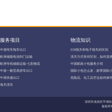
服务项目
物流知识
中港吨车拖车出口
EDI报关和电子报关的区别
欧洲储能电池到门运输
清关方式有何区别，如何选择
欧洲专线储能运输-七彩物流
中国邮政小包服务介绍
中港一般贸易拼车出口
国际小包怎么发：邮寄国际
中港快递出口
危险品、化工品空运如何操作
海关清关
深圳市龙岗区平湖街
版权所