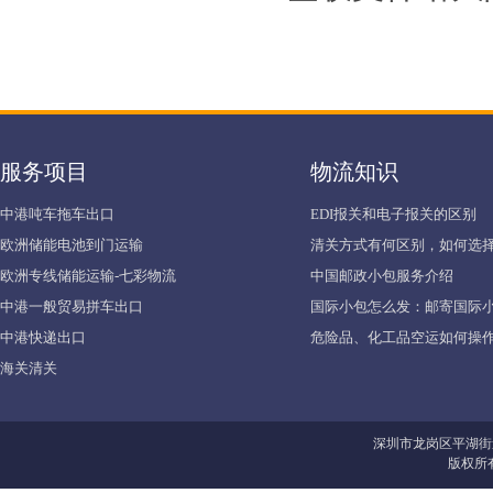
服务项目
物流知识
中港吨车拖车出口
EDI报关和电子报关的区别
欧洲储能电池到门运输
清关方式有何区别，如何选择
欧洲专线储能运输-七彩物流
中国邮政小包服务介绍
中港一般贸易拼车出口
国际小包怎么发：邮寄国际
中港快递出口
危险品、化工品空运如何操作
海关清关
深圳市龙岗区平湖街
版权所